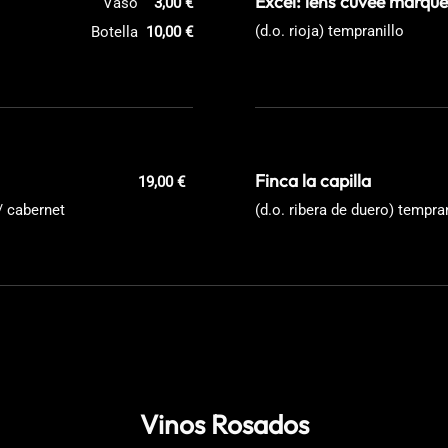
Excel: lens cuvée marqué
Vaso
3,00 €
(d.o. rioja) tempranillo
Botella
10,00 €
Finca la capilla
19,00 €
/ cabernet
(d.o. ribera de duero) tempra
Vinos Rosados