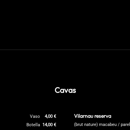
Cavas
Vilarnau reserva
Vaso
4,00 €
(brut nature) macabeu / pare
Botella
14,00 €