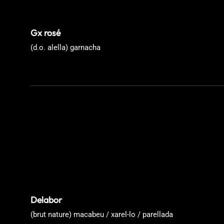
Gx rosé
(d.o. alella) garnacha
Delabor
(brut nature) macabeu / xarel-lo / parellada