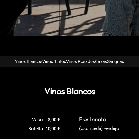
Vinos Blancos
Vinos Tintos
Vinos Rosados
Cavas
Sangrías
Vinos Blancos
Flor Innata
Vaso
3,00 €
(d.o. rueda) verdejo
Botella
10,00 €