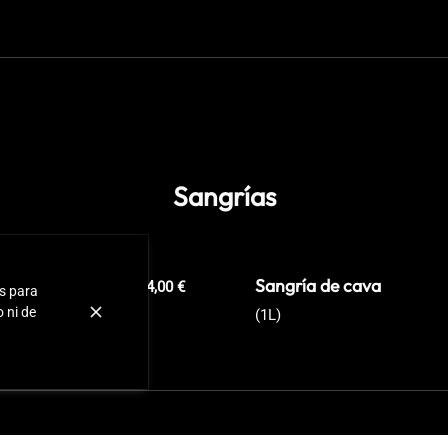
Sangrías
Sangría de cava
14,00 €
as para
o ni de
(1L)