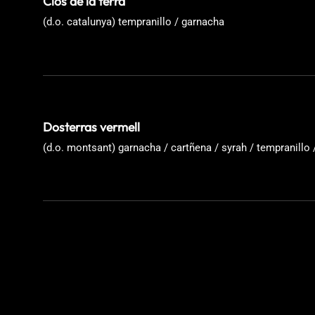
Clos de la terra
(d.o. catalunya) tempranillo / garnacha
Dosterras vermell
(d.o. montsant) garnacha / cartñena / syrah / tempranillo 